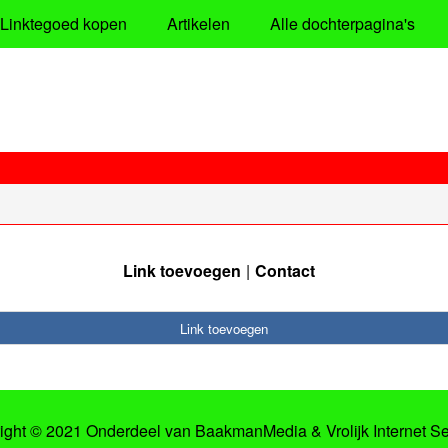
Linktegoed kopen
Artikelen
Alle dochterpagina's
Link toevoegen
Contact
Link toevoegen
ight © 2021 Onderdeel van
BaakmanMedia
&
Vrolijk Internet S